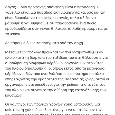
Λόγος 1: Μια προφανής απάντηση είναι η παράδοση. Η
ναυτιλία είναι μια παραδοσιακή βιομηχανία και όσο και αν
είναι δύσκολο να το πιστέψει κανείς, απλά αξίζει να
μάθουμε ή να θυμηθούμε ότι παραδοσιακά ένα πλοίο
προσδιορίζεται σαν γένος θηλυκού. Δηλαδή προφέρεται με
το «she».
Ας πάρουμε όμως τα πράγματα από την αρχή.
Μεταξύ των πολλών προκλήσεων που αντιμετωπίζει ένα
πλοίο κατά τη διάρκεια του ταξιδιού του στη θάλασσα είναι
συσσώρευση διαφόρων υδρόβιων οργανισμών στο κύτος
του πλοίου («μαλούπα»), οι οποίοι εκτός από τη μεταφορά
υδρόβιων ειδών από ένα θαλάσσιο οικοσύστημα σε άλλο
επηρεάζοντας την ομαλότητα της θαλάσσιας ζωής, αυτοί οι
οργανισμοί είναι υπεύθυνοι για την μείωση της ταχύτητας
του πλοίου και συνεπώς την αύξηση της κατανάλωσης των
καυσίμων.
Οι ναυπηγοί των πρώτων χρόνων χρησιμοποιούσαν μια
επίστρωση χαλκού ως βιοκτόνο, για να αποτρέψουν την
οργανοκασσιτερική προσκόλληση στο σκάφος του σκάφους.