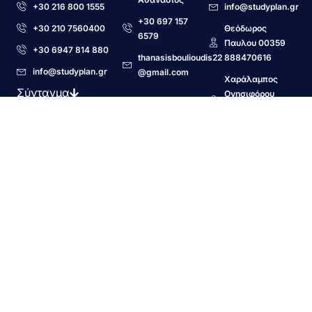
+30 216 800 1555
info@studyplan.gr
+30 697 157
+30 210 7560400
Θεόδωρος
6579
Παυλου 00359
+30 6947 814 880
thanasisboulioudis22
888470616
info@studyplan.gr
@gmail.com
Χαράλαμπος
Σύνταγμα
Ονησιφόρου
00359
Παγκράτι
888350550
Ειρήνη
Μανωλιακού
00359 52/699
221
Μείνετε ενημερωμένοι για νέα,
ανακοινώσεις και ακαδημαϊκές εξελίξεις της
Ναυτικής Ακαδημίας Βάρνας.
EMAIL