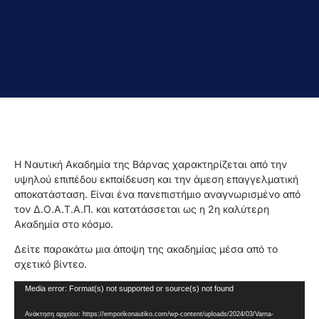
Η Ναυτική Ακαδημία της Βάρνας χαρακτηρίζεται από την
υψηλού επιπέδου εκπαίδευση και την άμεση επαγγελματική
αποκατάσταση. Είναι ένα πανεπιστήμιο αναγνωρισμένο από
τον Δ.Ο.Α.Τ.Α.Π. και κατατάσσεται ως η 2η καλύτερη
Ακαδημία στο κόσμο.
Δείτε παρακάτω μια άποψη της ακαδημίας μέσα από το
σχετικό βίντεο.
Πρόγραμμα
Media error: Format(s) not supported or source(s) not found
Αναπαραγωγής
Ανάκτηση αρχείου: https://emporikonautiko.com/wp-content/uploads/2024/03/Varna-
Βίντεο