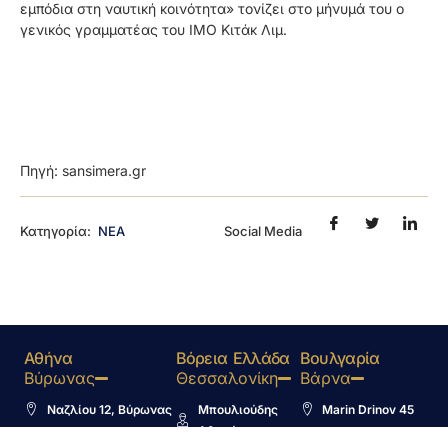
εμπόδια στη ναυτική κοινότητα» τονίζει στο μήνυμά του ο
γενικός γραμματέας του ΙΜΟ Κιτάκ Λιμ.
Πηγή: sansimera.gr
Κατηγορία:
ΝΕΑ
Social Media
Αθήνα
Βόρεια Ελλάδα
Βουλγαρία
Βύρωνας
Θεσσαλονίκη
Βάρνα
Ναζλίου 12, Βύρωνας
Μπουλιούδης
Marin Drinov 45
Αθανάσιος
+30 216 800 1555
info@studyplan.gr