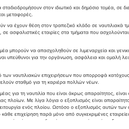
 σταδιοδρομήσουν στον ιδιωτικό και δημόσιο τομέα, σε δι
και μεταφορές.
ούν να έχουν θέση στον τραπεζικό κλάδο σε ναυτιλιακά 
ς, σε ασφαλιστικές εταιρίες στα τμήματα που ασχολούντα
ομέα μπορούν να απασχοληθούν σε λιμεναρχεία και γενικ
ναι υπεύθυνοι για την οργάνωση, ασφάλεια και ομαλή λε
ό των ναυτιλιακών επιχειρήσεων που απορροφά κατόχους 
οτελούν σταθμό για τη καριέρα πολλών νέων.
έας για τη ναυτιλία που είναι άκρως απαραίτητος, είναι ο
ας πλοίων. Με λίγα λόγια ο εξοπλισμός είναι απαραίτητος
λειτουργία ενός πλοίου. Ωστόσο ο εξοπλισμός αυτών των 
 κάθε επιχείρηση παρά μόνο από συγκεκριμένες εταιρείε
ς αυτός είναι μια ενδιαφέρουσα και χρήσιμη έναρξη εργ