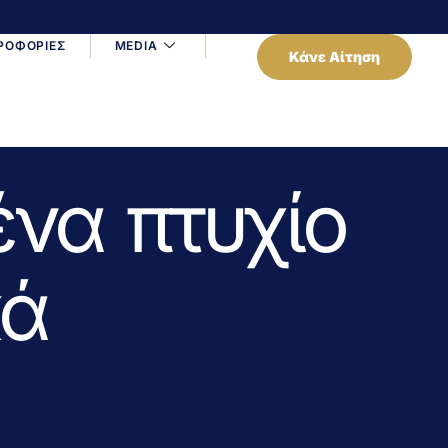
ΡΟΦΟΡΙΕΣ
MEDIA
Κάνε Αίτηση
ένα πτυχίο
κά