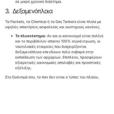
σε μικρό χρονικό διάστημα.
3. Δεξαμενόπλοια
Τα Packets, τα Chemical ή τα Gas Tankers είναι πλοία με
υψηλές απαιτήσεις ασφαλείας και αυστηρούς κανόνες.
Το πλεονέκτημα:
Αν και οι κανονισμοί είναι πολλοί
και το περιβάλλον απαιτεί 100% συγκέντρωση, οι
ναυτιλιακές εταιρείες που διαχειρίζονται
δεξαμενόπλοια επενδύουν πολύ σοβαρά στην
εκπαίδευση των αρχαρίων. Επιπλέον, προσφέρουν
εξαιρετικές οικονομικές απολαβές και προοπτικές
εξέλιξης.
Στο ξεκίνημά σου, το παν δεν είναι ο τύπος του πλοίου,
αλλά
η σωστή ναυτιλιακή εταιρεία
που θα σε αγκαλιάσει
και θα επενδύσει πάνω σου. Μην φοβηθείς τη δουλειά, κάνε
ερωτήσεις, τήρησε ευλαβικά τα μέτρα ασφαλείας και να
θυμάσαι: όλοι οι μεγάλοι Καπετάνιοι και Πρώτοι Μηχανικοί
ξεκίνησαν ακριβώς από εκεί που βρίσκεσαι εσύ σήμερα!
Καλά ταξίδια και καλές θάλασσες!