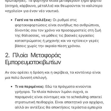
πρωτάρηδες. Τα φορτηγά πλοία μεταφέρουν ξηρό φορτίο
(σιτηρά, κάρβουνο, μέταλλα) και θεωρούνται το καλύτερο
«σχολείο» για έναν νέο ναυτικό.
Γιατί να το επιλέξεις:
Οι ρυθμοί στις
φορτοεκφορτώσεις είναι συνήθως πιο ανθρώπινοι,
δίνοντάς σου τον χρόνο να προσαρμοστείς στη ζωή
της θάλασσας, να μάθεις τις βασικές εργασίες
καταστρώματος ή μηχανής και να «χτίσεις» γερές
βάσεις χωρίς την ακραία πίεση χρόνου.
2. Πλοία Μεταφοράς
Εμπορευματοκιβωτίων
Αν σου αρέσει η δράση και η ακρίβεια, τα κοντέινερ είναι
μια πολύ δυνατή επιλογή.
Τι να περιμένεις:
Εδώ τα πράγματα κινούνται
γρήγορα. Τα πλοία πιάνουν λιμάνι συχνά, οι
παραμονές είναι σύντομες και το scheduling απαιτεί
στρατιωτική πειθαρχία. Είναι απαιτητικό για αρχάριο,
αλλά αν αντέξεις θα αποκτήσεις τεράστια εμπειρία